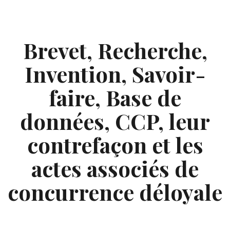
Skip
to
content
Brevet, Recherche,
Invention, Savoir-
faire, Base de
données, CCP, leur
contrefaçon et les
actes associés de
concurrence déloyale