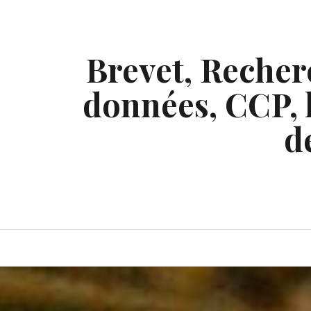
Skip
to
content
Brevet, Recherc
données, CCP, l
d