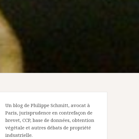
Un blog de Philippe Schmitt, avocat à
Paris, jurisprudence en contrefaçon de
brevet, CCP, base de données, obtention
végétale et autres débats de propriété
industrielle.