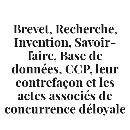
Skip
to
content
Brevet, Recherche,
Invention, Savoir-
faire, Base de
données, CCP, leur
contrefaçon et les
actes associés de
concurrence déloyale