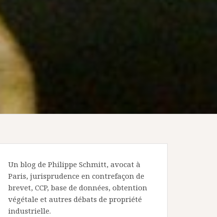
Un blog de Philippe Schmitt, avocat à
Paris, jurisprudence en contrefaçon de
brevet, CCP, base de données, obtention
végétale et autres débats de propriété
industrielle.