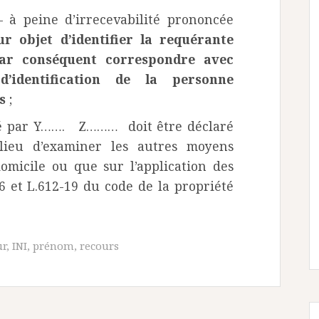
– à peine d’irrecevabilité prononcée
ur objet d’identifier la requérante
par conséquent correspondre avec
’identification de la personne
rs
;
rmé par Y……. Z……… doit être déclaré
 lieu d’examiner les autres moyens
omicile ou que sur l’application des
-16 et L.612-19 du code de la propriété
ur
,
INI
,
prénom
,
recours