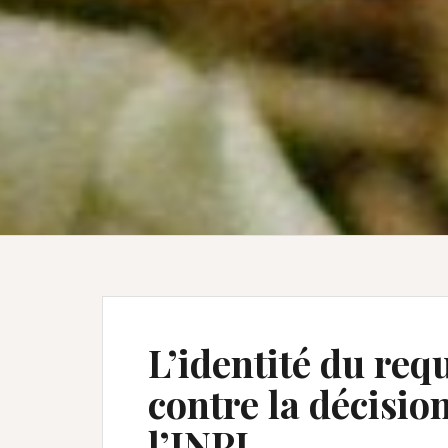
L’identité du req
contre la décisio
l’INPI