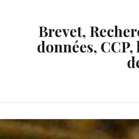
Skip
to
content
Brevet, Recherc
données, CCP, l
d