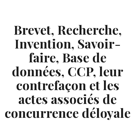
Skip
to
content
Brevet, Recherche,
Invention, Savoir-
faire, Base de
données, CCP, leur
contrefaçon et les
actes associés de
concurrence déloyale