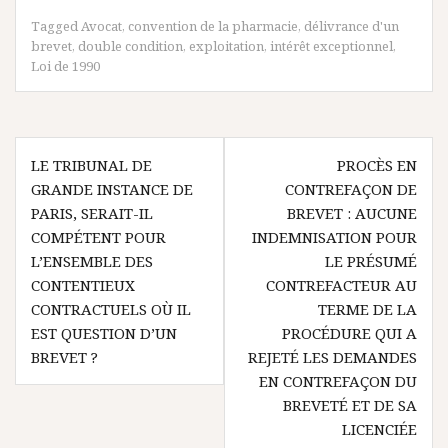
Tagged
Avocat
,
convention de la pharmacie
,
délivrance d'un
brevet
,
double condition
,
exploitation
,
intérêt exceptionnel
,
Loi de 1990
Navigation
LE TRIBUNAL DE
PROCÈS EN
de
GRANDE INSTANCE DE
CONTREFAÇON DE
l’article
PARIS, SERAIT-IL
BREVET : AUCUNE
COMPÉTENT POUR
INDEMNISATION POUR
L’ENSEMBLE DES
LE PRÉSUMÉ
CONTENTIEUX
CONTREFACTEUR AU
CONTRACTUELS OÙ IL
TERME DE LA
EST QUESTION D’UN
PROCÉDURE QUI A
BREVET ?
REJETÉ LES DEMANDES
EN CONTREFAÇON DU
BREVETÉ ET DE SA
LICENCIÉE