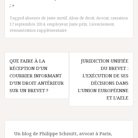
; »
Tagged
absence de juste motif
,
Abus de droit
,
Avocat
,
cassation
17 septembre 2014
,
employeur
,
juste prix
,
Licenciement
,
rémunération supplémentaire
Navigation
QUE FAIRE À LA
JURIDICTION UNIFIÉE
de
RÉCEPTION D’UN
DU BREVET :
l’article
COURRIER INFORMANT
L’EXÉCUTION DE SES
D’UN DROIT ANTÉRIEUR
DÉCISIONS DANS
SUR UN BREVET ?
L’UNION EUROPÉENNE
ET L’AELE
Un blog de Philippe Schmitt, avocat à Paris,