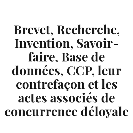
Skip
to
content
Brevet, Recherche,
Invention, Savoir-
faire, Base de
données, CCP, leur
contrefaçon et les
actes associés de
concurrence déloyale