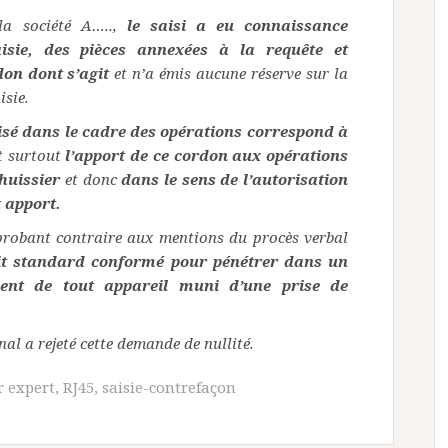
la société A…..,
le saisi a eu connaissance
isie, des pièces annexées à la requête et
on dont s’agit
et n’a émis aucune réserve sur la
isie.
lisé dans le cadre des opérations correspond à
t surtout
l’apport de ce cordon aux opérations
l’huissier
et donc
dans le sens de l’autorisation
t apport.
probant contraire aux mentions du procès verbal
it standard conformé pour pénétrer dans un
ent de tout appareil muni d’une prise de
unal a rejeté cette demande de nullité.
r expert
,
RJ45
,
saisie-contrefaçon