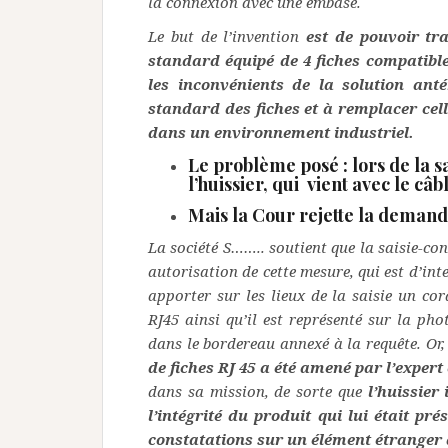
la connexion avec une embase.
Le but de l’invention
est de pouvoir t
standard équipé de 4 fiches compatible
les inconvénients de la solution anté
standard des fiches et à remplacer celle
dans un environnement industriel.
Le problème posé
: lors de la 
l’huissier, qui vient avec le câb
Mais la Cour rejette la demande
La société S…….. soutient que la saisie-co
autorisation de cette mesure, qui est d’inter
apporter sur les lieux de la saisie un co
RJ45 ainsi qu’il est représenté sur la pho
dans le bordereau annexé à la requête. Or
de fiches RJ 45 a été amené par l’expert
dans sa mission, de sorte que
l’huissier
l’intégrité du produit qui lui était p
constatations sur un élément étranger à