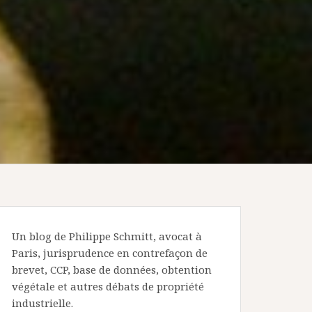
Un blog de Philippe Schmitt, avocat à
Paris, jurisprudence en contrefaçon de
brevet, CCP, base de données, obtention
végétale et autres débats de propriété
industrielle.