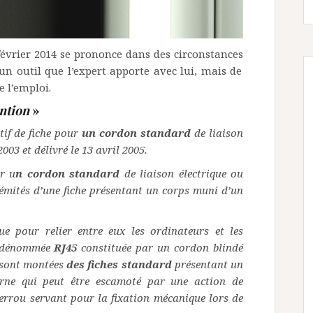
 février 2014 se prononce dans des circonstances
’un outil que l’expert apporte avec lui, mais de
e l’emploi.
ention
»
itif de fiche pour
un cordon standard
de liaison
003 et délivré le 13 avril 2005.
ur u
n cordon standard
de liaison électrique ou
émités d’une fiche présentant un corps muni d’un
ue pour relier entre eux les ordinateurs et les
e dénommée
RJ45
constituée par un cordon blindé
 sont montées
des fiches standard
présentant un
rne qui peut être escamoté par une action de
verrou servant pour la fixation mécanique lors de