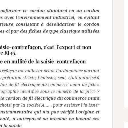
ransformer ce cordon standard en un cordon
s avec l’environnement industriel, en évitant
rieure consistant à désolidariser le cordon
s-ci par des fiches de type classique utilisées
saisie-contrefaçon, c’est l’expert et non
le RJ45.
 en nullité de la saisie-contrefaçon
ntrefaçon est nulle car selon l’ordonnance portant
prétation stricte, l’huissier, seul, était autorisé à
rdon de fil électrique du commerce muni de fiches
tographie identifiée sous le numéro de la pièce 7
,
le cordon de fil électrique du commerce muni
choisi par la société A…… pour assister l’huissier
 instrumentaire qui n’a pas vérifié l’origine et
résenté, a outrepassé sa mission en basant ses
 la saisie.