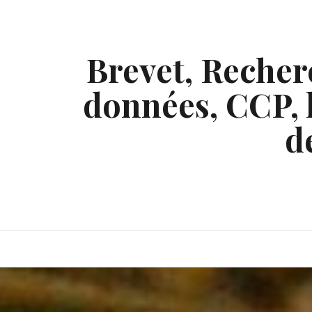
Skip
to
content
Brevet, Recherc
données, CCP, l
d