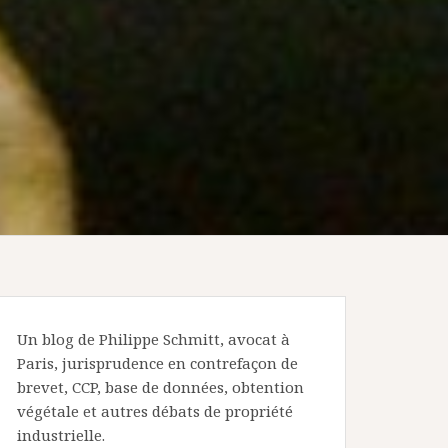
Un blog de Philippe Schmitt, avocat à
Paris, jurisprudence en contrefaçon de
brevet, CCP, base de données, obtention
végétale et autres débats de propriété
industrielle.