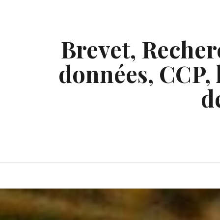
Skip
to
content
Brevet, Recherc
données, CCP, l
d