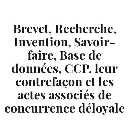
Skip
to
content
Brevet, Recherche,
Invention, Savoir-
faire, Base de
données, CCP, leur
contrefaçon et les
actes associés de
concurrence déloyale