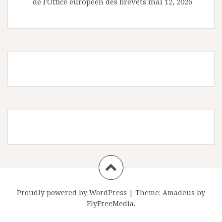
de l'Office européen des brevets
mai 12, 2026
Proudly powered by WordPress
|
Theme:
Amadeus
by
FlyFreeMedia.