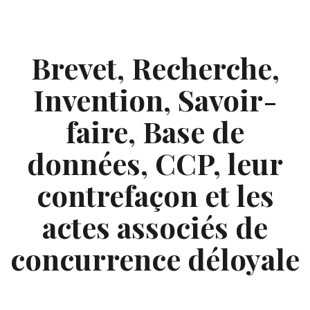
Skip
to
content
Brevet, Recherche,
Invention, Savoir-
faire, Base de
données, CCP, leur
contrefaçon et les
actes associés de
concurrence déloyale