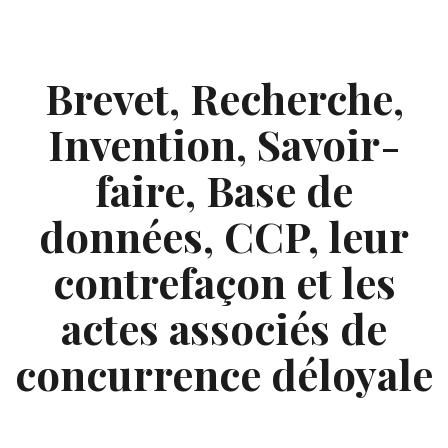
Skip
to
content
Brevet, Recherche,
Invention, Savoir-
faire, Base de
données, CCP, leur
contrefaçon et les
actes associés de
concurrence déloyale