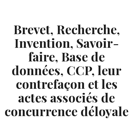
Skip
to
content
Brevet, Recherche,
Invention, Savoir-
faire, Base de
données, CCP, leur
contrefaçon et les
actes associés de
concurrence déloyale