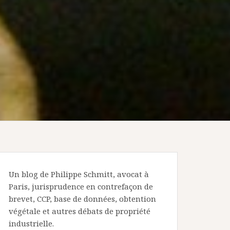
Un blog de Philippe Schmitt, avocat à
Paris, jurisprudence en contrefaçon de
brevet, CCP, base de données, obtention
végétale et autres débats de propriété
industrielle.