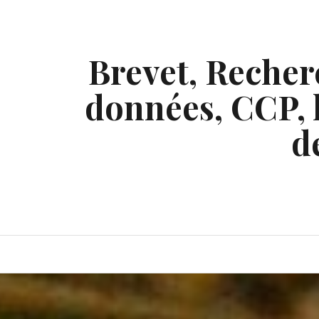
Skip
to
content
Brevet, Recherc
données, CCP, l
d