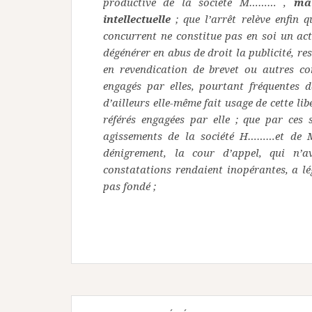
productive de la société M……… ,
mai
intellectuelle
; que l’arrêt relève enfin 
concurrent ne constitue pas en soi un ac
dégénérer en abus de droit la publicité, res
en revendication de brevet ou autres con
engagés par elles, pourtant fréquentes 
d’ailleurs elle-même fait usage de cette li
référés engagées par elle ; que par ces 
agissements de la société H………et de M
dénigrement, la cour d’appel, qui n’a
constatations rendaient inopérantes, a lég
pas fondé ;
Navigation