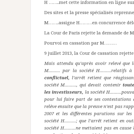
H ……..met cette information en ligne sur 
Des sites et la presse spécialisés reprenn
M……..assigne H………en concurrence délo
La Cour de Paris rejette la demande de
Pourvoi en cassation par M………
9 juillet 2013, la Cour de cassation rejette
Mais attendu qu’après avoir relevé que l
M……… par la société H………relatifs à l
conflictuel,
l’arrêt retient que réagissa
société M………, qui devait contenir
toute
les investisseurs,
la société H………pouvait
pour lui faire part de ses contestations d
relève ensuite que la preuve n’est pas rapp
2007 et les différentes parutions sur les
société H………; que l’arrêt retient en out
société H………ne mettaient pas en cause la