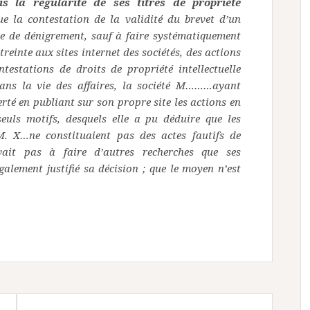
s la régularité de ses titres de propriété
que la contestation de la validité du brevet d’un
te de dénigrement, sauf à faire systématiquement
treinte aux sites internet des sociétés, des actions
testations de droits de propriété intellectuelle
dans la vie des affaires, la société M………ayant
berté en publiant sur son propre site les actions en
seuls motifs, desquels elle a pu déduire que les
. X…ne constituaient pas des actes fautifs de
vait pas à faire d’autres recherches que ses
alement justifié sa décision ; que le moyen n’est