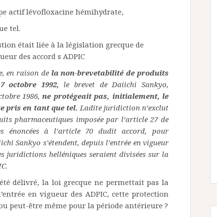
pe actif lévofloxacine hémihydrate,
ue tel.
tion était liée à la législation grecque de
gueur des accord s ADPIC
, en raison de
la non-brevetabilité de produits
7 octobre 1992,
le brevet de Daiichi Sankyo,
octobre 1986,
ne protégeait pas, initialement, le
 pris en tant que tel.
Ladite juridiction n’exclut
duits pharmaceutiques imposée par l’article 27 de
s énoncées à l’article 70 dudit accord, pour
ichi Sankyo s’étendent, depuis l’entrée en vigueur
s juridictions helléniques seraient divisées sur la
IC.
été délivré, la loi grecque ne permettait pas la
l’entrée en vigueur des ADPIC, cette protection
r ou peut-être même pour la période antérieure ?