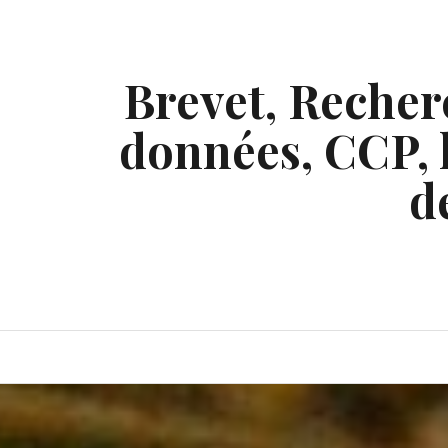
Skip
to
content
Brevet, Recherc
données, CCP, l
d