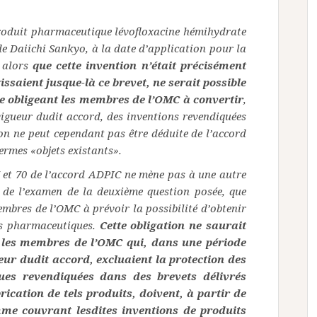
roduit pharmaceutique lévofloxacine hémihydrate
e Daiichi Sankyo, à la date d’application pour la
, alors
que cette invention n’était précisément
issaient jusque-là ce brevet, ne serait possible
me obligeant les membres de l’OMC à convertir
,
 vigueur dudit accord, des inventions revendiquées
ion ne peut cependant pas être déduite de l’accord
ermes «objets existants».
 et 70 de l’accord ADPIC ne mène pas à une autre
rt de l’examen de la deuxième question posée, que
embres de l’OMC à prévoir la possibilité d’obtenir
ts pharmaceutiques.
Cette obligation ne saurait
e les membres de l’OMC qui, dans une période
ueur dudit accord, excluaient la protection des
ues revendiquées dans des brevets délivrés
ication de tels produits, doivent, à partir de
mme couvrant lesdites inventions de produits