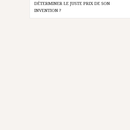
de
DÉTERMINER LE JUSTE PRIX DE SON
l’article
INVENTION ?