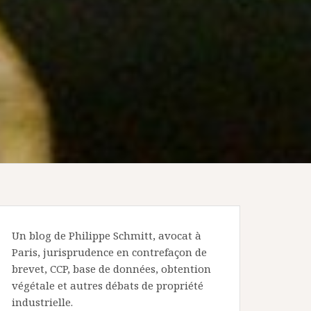
Un blog de Philippe Schmitt, avocat à
Paris, jurisprudence en contrefaçon de
brevet, CCP, base de données, obtention
végétale et autres débats de propriété
industrielle.