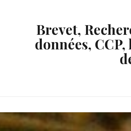
Skip
to
content
Brevet, Recherc
données, CCP, l
d