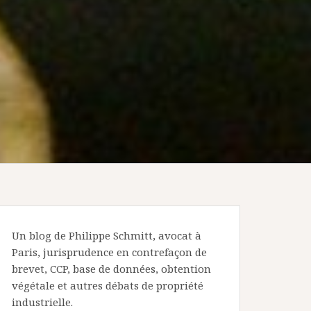
Un blog de Philippe Schmitt, avocat à
Paris, jurisprudence en contrefaçon de
brevet, CCP, base de données, obtention
végétale et autres débats de propriété
industrielle.