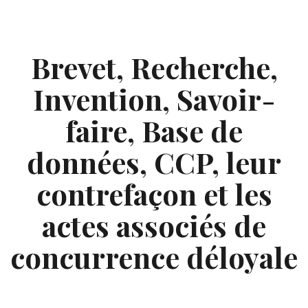
Skip
to
content
Brevet, Recherche,
Invention, Savoir-
faire, Base de
données, CCP, leur
contrefaçon et les
actes associés de
concurrence déloyale